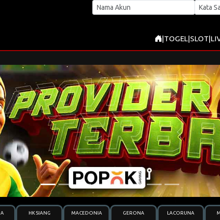
|
TOGEL
|
SLOT
|
LI
IA
HK SIANG
MACEDONIA
GERONA
LACORUNA
M