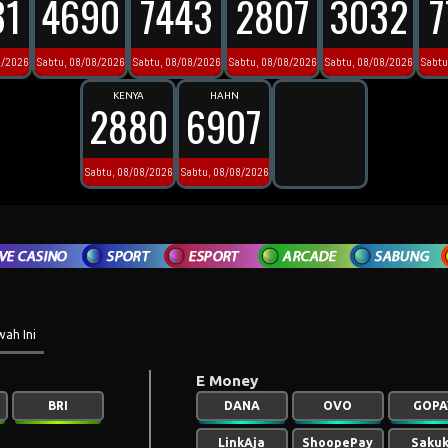
31
4690
7443
2807
3032
7
8/2026
Sabtu, 08/08/2026
Sabtu, 08/08/2026
Sabtu, 08/08/2026
Sabtu, 08/08/2026
Sabtu
KENYA
HAHN
2880
6907
Sabtu, 08/08/2026
Sabtu, 08/08/2026
ah Ini
E Money
BRI
DANA
OVO
GOPA
LinkAja
ShoopePay
Saku